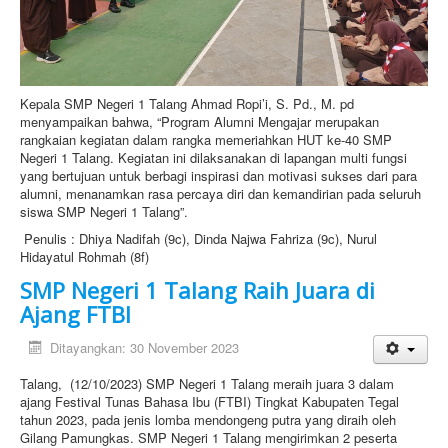
Kepala SMP Negeri 1 Talang Ahmad Ropi’i, S. Pd., M. pd
menyampaikan bahwa, “Program Alumni Mengajar merupakan
rangkaian kegiatan dalam rangka memeriahkan HUT ke-40 SMP
Negeri 1 Talang. Kegiatan ini dilaksanakan di lapangan multi fungsi
yang bertujuan untuk berbagi inspirasi dan motivasi sukses dari para
alumni, menanamkan rasa percaya diri dan kemandirian pada seluruh
siswa SMP Negeri 1 Talang”.
Penulis : Dhiya Nadifah (9c), Dinda Najwa Fahriza (9c), Nurul
Hidayatul Rohmah (8f)
SMP Negeri 1 Talang Raih Juara di
Ajang FTBI
Ditayangkan: 30 November 2023
Talang, (12/10/2023) SMP Negeri 1 Talang meraih juara 3 dalam
ajang Festival Tunas Bahasa Ibu (FTBI) Tingkat Kabupaten Tegal
tahun 2023, pada jenis lomba mendongeng putra yang diraih oleh
Gilang Pamungkas. SMP Negeri 1 Talang mengirimkan 2 peserta