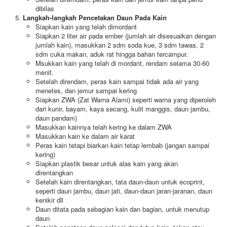
dibilas
Langkah-langkah Pencetakan Daun Pada Kain
Siapkan kain yang telah dimordant
Siapkan 2 liter air pada ember (jumlah air disesuaikan dengan
jumlah kain), masukkan 2 sdm soda kue, 3 sdm tawas, 2
sdm cuka makan, aduk rat hingga bahan tercampur.
Msukkan kain yang telah di mordant, rendam selama 30-60
menit.
Setelah direndam, peras kain sampai tidak ada air yang
menetes, dan jemur sampai kering
Siapkan ZWA (Zat Warna Alami) seperti warna yang diperoleh
dari kunir, bayam, kaya secang, kulit manggis, daun jambu,
daun pandam)
Masukkan kainnya telah kering ke dalam ZWA
Masukkan kain ke dalam air karat
Peras kain tetapi biarkan kain tetap lembab (jangan sampai
kering)
Siapkan plastik besar untuk alas kain yang akan
direntangkan
Setelah kain direntangkan, tata daun-daun untuk ecoprint,
seperti daun jambu, daun jati, daun-daun jaran-jaranan, daun
kenikir dll
Daun ditata pada sebagian kain dan bagian, untuk menutup
daun