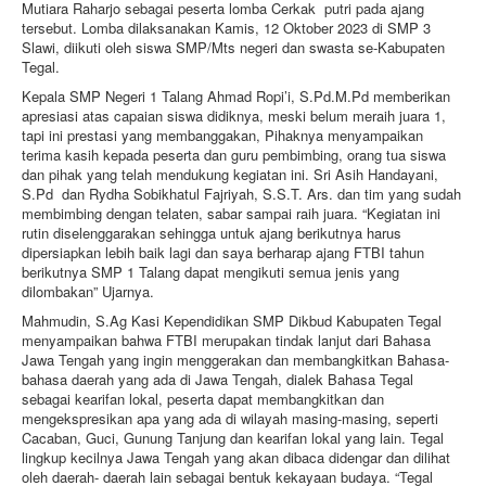
Mutiara Raharjo sebagai peserta lomba Cerkak putri pada ajang
tersebut. Lomba dilaksanakan Kamis, 12 Oktober 2023 di SMP 3
Slawi, diikuti oleh siswa SMP/Mts negeri dan swasta se-Kabupaten
Tegal.
Kepala SMP Negeri 1 Talang Ahmad Ropi’i, S.Pd.M.Pd memberikan
apresiasi atas capaian siswa didiknya, meski belum meraih juara 1,
tapi ini prestasi yang membanggakan, Pihaknya menyampaikan
terima kasih kepada peserta dan guru pembimbing, orang tua siswa
dan pihak yang telah mendukung kegiatan ini. Sri Asih Handayani,
S.Pd dan Rydha Sobikhatul Fajriyah, S.S.T. Ars. dan tim yang sudah
membimbing dengan telaten, sabar sampai raih juara. “Kegiatan ini
rutin diselenggarakan sehingga untuk ajang berikutnya harus
dipersiapkan lebih baik lagi dan saya berharap ajang FTBI tahun
berikutnya SMP 1 Talang dapat mengikuti semua jenis yang
dilombakan” Ujarnya.
Mahmudin, S.Ag Kasi Kependidikan SMP Dikbud Kabupaten Tegal
menyampaikan bahwa FTBI merupakan tindak lanjut dari Bahasa
Jawa Tengah yang ingin menggerakan dan membangkitkan Bahasa-
bahasa daerah yang ada di Jawa Tengah, dialek Bahasa Tegal
sebagai kearifan lokal, peserta dapat membangkitkan dan
mengekspresikan apa yang ada di wilayah masing-masing, seperti
Cacaban, Guci, Gunung Tanjung dan kearifan lokal yang lain. Tegal
lingkup kecilnya Jawa Tengah yang akan dibaca didengar dan dilihat
oleh daerah- daerah lain sebagai bentuk kekayaan budaya. “Tegal