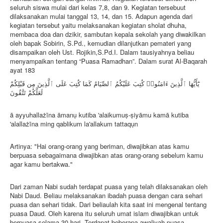
seluruh siswa mulai dari kelas 7,8, dan 9. Kegiatan tersebuut
dilaksanakan mulai tanggal 13, 14, dan 15. Adapun agenda dari
kegiatan tersebut yaitu melaksanakan kegiatan sholat dhuha,
membaca doa dan dzikir, sambutan kepala sekolah yang diwakilkan
oleh bapak Sobirin, S.Pd., kemudian dilanjutkan pemateri yang
disampaikan oleh Ust. Rojikin,S.Pd.I. Dalam tausiyahnya beliau
menyampaikan tentang “Puasa Ramadhan”. Dalam surat Al-Baqarah
ayat 183
يَٰٓأَيُّهَا ٱلَّذِينَ ءَامَنُوا۟ كُتِبَ عَلَيْكُمُ ٱلصِّيَامُ كَمَا كُتِبَ عَلَى ٱلَّذِينَ مِن قَبْلِكُمْ
لَعَلَّكُمْ تَتَّقُونَ
ā ayyuhallażīna āmanụ kutiba 'alaikumuṣ-ṣiyāmu kamā kutiba
'alallażīna ming qablikum la'allakum tattaqụn
Artinya: "Hai orang-orang yang beriman, diwajibkan atas kamu
berpuasa sebagaimana diwajibkan atas orang-orang sebelum kamu
agar kamu bertakwa."
Dari zaman Nabi sudah terdapat puasa yang telah dilaksanakan oleh
Nabi Daud. Beliau melaksanakan ibadah puasa dengan cara sehari
puasa dan sehari tidak. Dari beliaulah kita saat ini mengenal tentang
puasa Daud. Oleh karena itu seluruh umat islam diwajibkan untuk
berpuasa selama 30 hari. Terdapat beberapa awaliyah puasa,