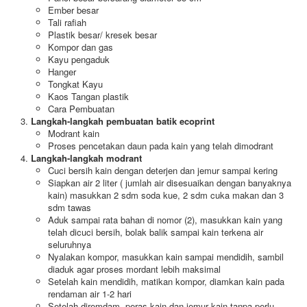
Ember besar
Tali rafiah
Plastik besar/ kresek besar
Kompor dan gas
Kayu pengaduk
Hanger
Tongkat Kayu
Kaos Tangan plastik
Cara Pembuatan
Langkah-langkah pembuatan batik ecoprint
Modrant kain
Proses pencetakan daun pada kain yang telah dimodrant
Langkah-langkah modrant
Cuci bersih kain dengan deterjen dan jemur sampai kering
Siapkan air 2 liter ( jumlah air disesuaikan dengan banyaknya
kain) masukkan 2 sdm soda kue, 2 sdm cuka makan dan 3
sdm tawas
Aduk sampai rata bahan di nomor (2), masukkan kain yang
telah dicuci bersih, bolak balik sampai kain terkena air
seluruhnya
Nyalakan kompor, masukkan kain sampai mendidih, sambil
diaduk agar proses mordant lebih maksimal
Setelah kain mendidih, matikan kompor, diamkan kain pada
rendaman air 1-2 hari
Setelah diremdam, peras kain dan jemur kain tanpa perlu