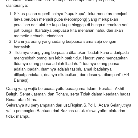
diantaranya:
Siklus puasa seperti halnya “kupu-kupu”, telur menetas menjadi
larva berubah menjadi pupa (kepompong) yang merupakan
peralihan dari ulat ke kupu-kupu hinggap di bunga memakan sari
pati bunga. Ibaratnya berpuasa kita menahan nafsu dan akan
memetic sebuah keindahan.
Diamnya orang yang sedang berpuasa sama saja dengan
bertasbih.
Tidurnya orang yang berpuasa dikatakan ibadah karena daripada
menghibbah orang lain lebih baik tidur. Hadist yang mengatakan
tidurnya orang puasa adalah ibadah. “Tidurnya orang puasa
adalah ibadah, diamnya adalah tasbih, amal ibadahnya
dilipatgandakan, doanya dikabulkan, dan dosanya diampuni” (HR
Baihaqi).
Orang yang wajib berpuasa yaitu beraagama Islam, Berakal, Akhil
Baligh, Sehat Jasmani dan Rohani, serta Tidak dalam keadaan hadas
Besar atau Nifas.
Sekiranya itu penyampaian dari ust.Rojikin,S,Pd.I. Acara Selanjutnya
yaitu pembagian Bantuan dari Baznas untuk siswa yatim piatu dan
tidak mampu.