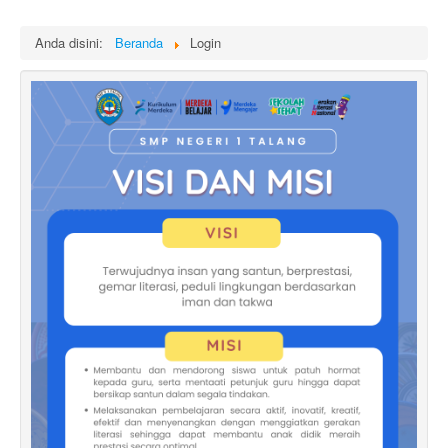
Login
Anda disini:
Beranda
Login
E-learning
Hubungi Kami
Galeri Kegiatan
E-Lulus
Survey Kepuasan Masyarakat