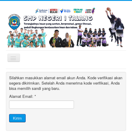
Toggle
Navigation
Utama
Silahkan masukkan alamat email akun Anda. Kode verifikasi akan
segera dikirimkan. Setelah Anda menerima kode verifikasi, Anda
bisa memilih sandi yang baru.
Profil Sekolah
Alamat Email:
*
Stakeholder
Berita Sekolah
Kirim
Artikel Umum