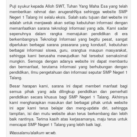
Puji syukur kepada Alloh SWT, Tuhan Yang Maha Esa yang telah
memberikan rahmat dan anugerahNya sehingga website SMP
Negeri 1 Talang ini selalu eksis. Salah satu tujuan dari website ini
adalah untuk menjawab akan setiap kebutuhan informasi dengan
memanfaatkan sarana teknologi informasi yang ada. Kami sadar
sepenuhnya dalam rangka memajukan pendidikan di era
berkembangnya Teknologi Informasi yang begitu pesat, sangat
diperlukan berbagai sarana prasarana yang kondusif, kebutuhan
berbagai informasi siswa, guru, orangtua maupun masyarakat,
sehingga kami berusaha mewujudkan hal tersebut semaksimal
mungkin. Semoga dengan adanya website ini dapat membantu
dan bermanfaat, terutama informasi yang berhubungan dengan
pendidikan, ilmu pengetahuan dan informasi seputar SMP Negeri 1
Talang.
Besar harapan kami, sarana ini dapat memberi manfaat bagi
semua pihak yang ada dilingkup pendidikan dan pemerhati
pendidikan secara khusus bagi SMP Negeri 1 Talang. Akhirnya
kami mengharapkan masukan dari berbagai pihak untuk website
ini agar kami terus belajar dan meng-update diri, sehingga
tampilan, isi dan mutu website akan terus berkembang dan lebih
baik nantinya. Terima kasih atas kerjasamanya, maju terus untuk
mencapai SMP Negeri 1 Talang yang lebih baik lagi.
Wassalamu'alaikum wr.wb.